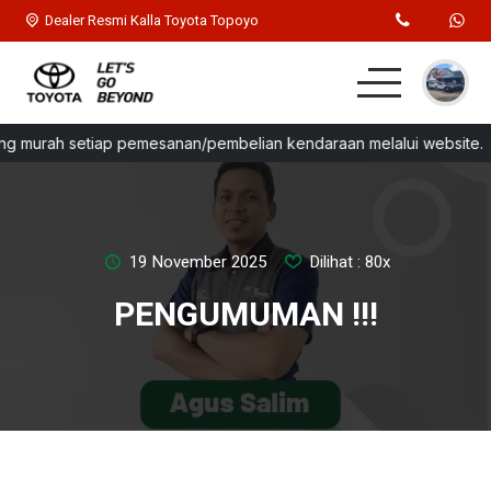
Dealer Resmi Kalla Toyota Topoyo
ng murah setiap pemesanan/pembelian kendaraan melalui website.
Home
MPV
Hatchback
19 November 2025
Dilihat : 80x
PENGUMUMAN !!!
SUV
Sedan
Test Drive
Lainnya